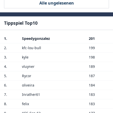
Alle ungelesenen
Tippspiel Top10
1.
Speedygonzalez
201
2.
kfc-lou-bull
199
3.
kyle
198
4.
vluyner
189
5.
Rycor
187
6.
oliveira
184
7.
Inrather61
183
8.
felix
183