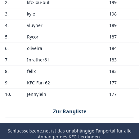
2.
kfc-lou-bull
199
3.
kyle
198
4.
vluyner
189
5.
Rycor
187
6.
oliveira
184
7.
Inrather61
183
8.
felix
183
9.
KFC-Fan 62
177
10.
Jennylein
177
Zur Rangliste
Schluesselszene.net
ist das unabhängige Fanportal für alle
Anhänger des
KFC Uerdingen
.