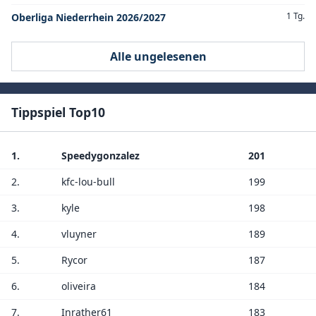
1 Tg.
Oberliga Niederrhein 2026/2027
Alle ungelesenen
Tippspiel Top10
1.
Speedygonzalez
201
2.
kfc-lou-bull
199
3.
kyle
198
4.
vluyner
189
5.
Rycor
187
6.
oliveira
184
7.
Inrather61
183