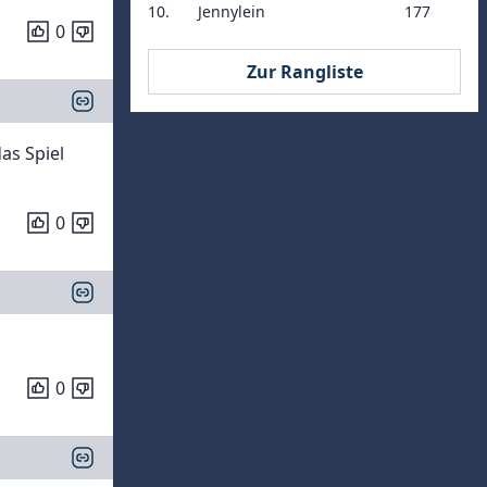
10.
Jennylein
177
0
Zur Rangliste
as Spiel
0
0