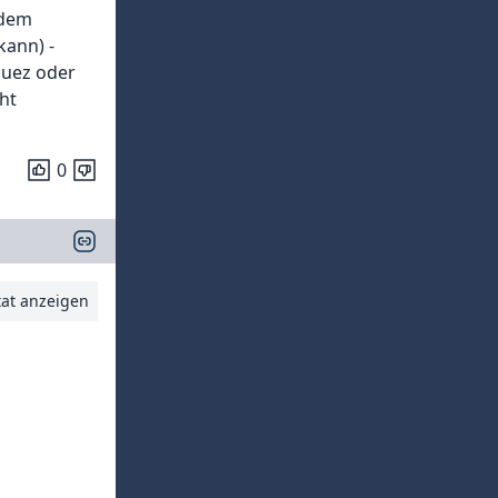
 dem
kann) -
guez oder
ht
0
tat anzeigen