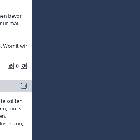
hen bevor
 nur mal
e. Womit wir
0
e sollten
ten, muss
en,
luste drin,