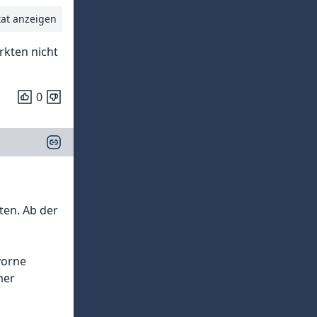
tat anzeigen
rkten nicht
0
ten. Ab der
vorne
mer