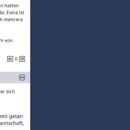
en hatten
. Evina ist
och mehrere
am von
0
er sich
zeit getan
annschaft,