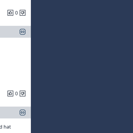
0
0
d hat