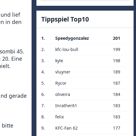
und lief
Tippspiel Top10
n in den
1.
Speedygonzalez
201
2.
kfc-lou-bull
199
nsombi 45.
 20. Eine
3.
kyle
198
ielt.
4.
vluyner
189
5.
Rycor
187
6.
oliveira
184
sind gerade
7.
Inrather61
183
8.
felix
183
 bitte
9.
KFC-Fan 62
177