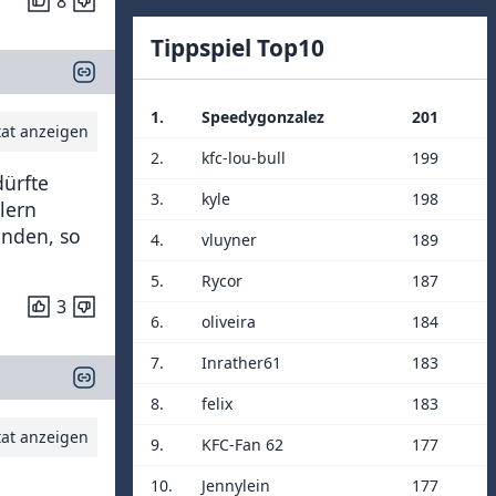
8
Tippspiel Top10
1.
Speedygonzalez
201
tat anzeigen
2.
kfc-lou-bull
199
dürfte
3.
kyle
198
lern
anden, so
4.
vluyner
189
5.
Rycor
187
3
6.
oliveira
184
7.
Inrather61
183
8.
felix
183
tat anzeigen
9.
KFC-Fan 62
177
10.
Jennylein
177