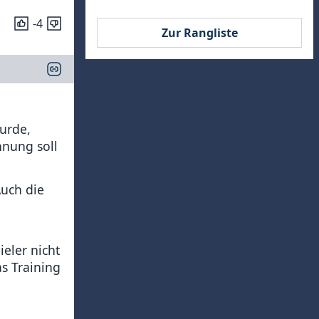
-4
Zur Rangliste
wurde,
hnung soll
uch die
eler nicht
s Training