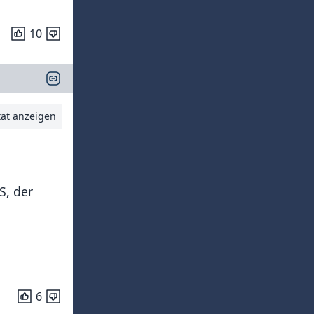
10
tat anzeigen
S, der
6