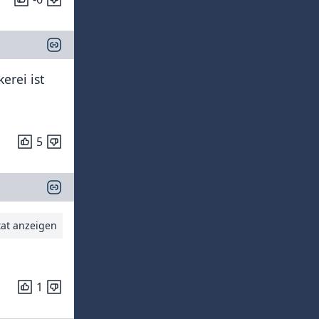
erei ist
5
tat anzeigen
1