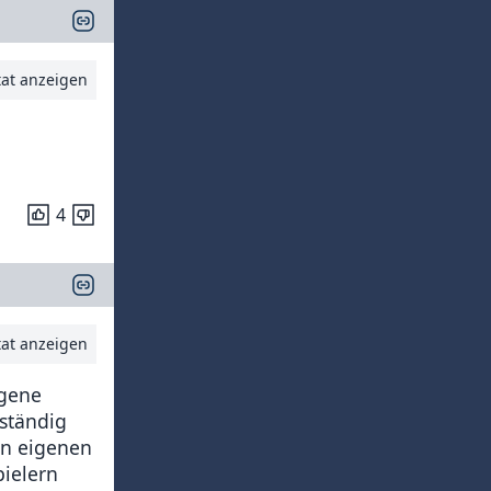
tat anzeigen
4
tat anzeigen
igene
lständig
en eigenen
pielern