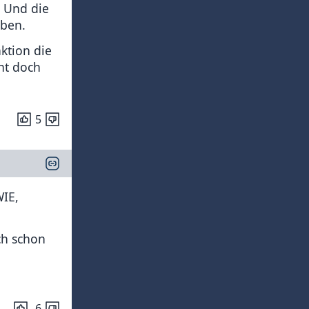
. Und die
aben.
ktion die
ht doch
5
WIE,
ch schon
-6