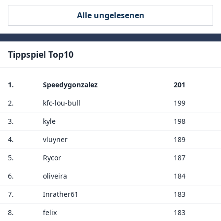
Alle ungelesenen
Tippspiel Top10
1.
Speedygonzalez
201
2.
kfc-lou-bull
199
3.
kyle
198
4.
vluyner
189
5.
Rycor
187
6.
oliveira
184
7.
Inrather61
183
8.
felix
183