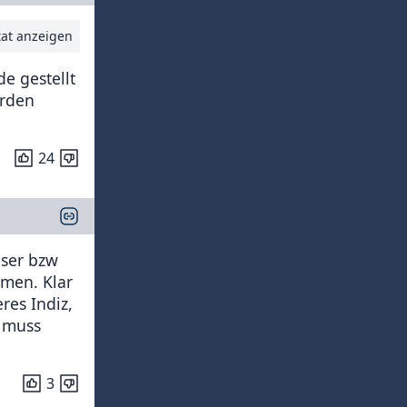
tat anzeigen
e gestellt
erden
24
Eser bzw
men. Klar
res Indiz,
c muss
3