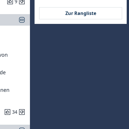
9
Zur Rangliste
 von
nde
inen
34