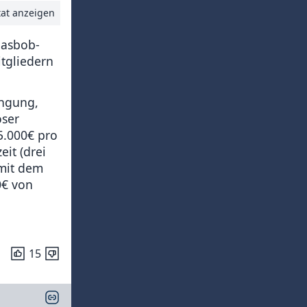
tat anzeigen
Dasbob-
tgliedern
ingung,
oser
5.000€ pro
eit (drei
 mit dem
0€ von
15