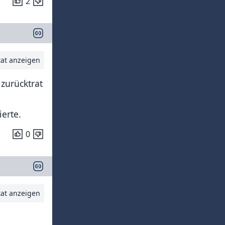
2
tat anzeigen
zurücktrat
ierte.
0
tat anzeigen