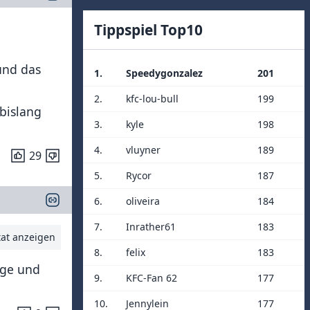
Tippspiel Top10
und das
1.
Speedygonzalez
201
2.
kfc-lou-bull
199
 bislang
3.
kyle
198
4.
vluyner
189
29
5.
Rycor
187
6.
oliveira
184
7.
Inrather61
183
tat anzeigen
8.
felix
183
age und
9.
KFC-Fan 62
177
10.
Jennylein
177