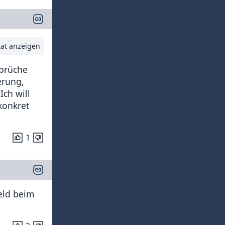
tat anzeigen
sprüche
erung,
Ich will
konkret
1
Geld beim