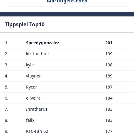
Alle ungelesenen
Tippspiel Top10
1.
Speedygonzalez
201
2.
kfc-lou-bull
199
3.
kyle
198
4.
vluyner
189
5.
Rycor
187
6.
oliveira
184
7.
Inrather61
183
8.
felix
183
9.
KFC-Fan 62
177