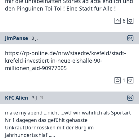
mir die unfabelhaften Stories ad acta endlich und
den Pinguinen Toi Toi ! Eine Stadt für Alle !
6
JimPanse
3 J.
https://rp-online.de/nrw/staedte/krefeld/stadt-
krefeld-investiert-in-neue-eishalle-90-
millionen_aid-90977005
1
KFC Alien
3 J.
make my abend ...nicht ...wtf wir wahrlich als Sportart
Nr 1 dagegen das gefühlt gehasste
UnkrautDornrössken mit der Burg im
Jahrhundertschlaf .....