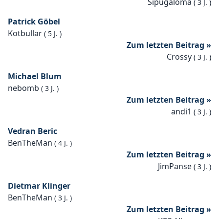
Sipugaloma
(
3 J.
)
Patrick Göbel
Kotbullar
(
5 J.
)
Zum letzten Beitrag »
Crossy
(
3 J.
)
Michael Blum
nebomb
(
3 J.
)
Zum letzten Beitrag »
andi1
(
3 J.
)
Vedran Beric
BenTheMan
(
4 J.
)
Zum letzten Beitrag »
JimPanse
(
3 J.
)
Dietmar Klinger
BenTheMan
(
3 J.
)
Zum letzten Beitrag »