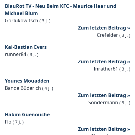
BlauRot TV - Neu Beim KFC - Maurice Haar und
Michael Blum
Gorlukowitsch
(
3 J.
)
Zum letzten Beitrag »
Crefelder
(
3 J.
)
Kai-Bastian Evers
runner84
(
3 J.
)
Zum letzten Beitrag »
Inrather61
(
3 J.
)
Younes Mouadden
Bande Büderich
(
4 J.
)
Zum letzten Beitrag »
Sondermann
(
3 J.
)
Hakim Guenouche
Flo
(
7 J.
)
Zum letzten Beitrag »