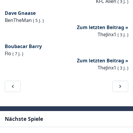
KFC Alien
(
3 J.
)
Dave Gnaase
BenTheMan
(
5 J.
)
Zum letzten Beitrag »
TheJinx1
(
3 J.
)
Boubacar Barry
Flo
(
7 J.
)
Zum letzten Beitrag »
TheJinx1
(
3 J.
)
Nächste Spiele