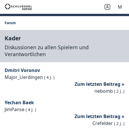
M
Forum
Kader
Diskussionen zu allen Spielern und
Verantwortlichen
Dmitri Voronov
Major_Uerdingen
(
4 J.
)
Zum letzten Beitrag »
nebomb
(
2 J.
)
Yechan Baek
JimPanse
(
4 J.
)
Zum letzten Beitrag »
Crefelder
(
2 J.
)