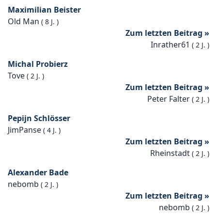
Maximilian Beister
Old Man
(
8 J.
)
Zum letzten Beitrag »
Inrather61
(
2 J.
)
Michal Probierz
Tove
(
2 J.
)
Zum letzten Beitrag »
Peter Falter
(
2 J.
)
Pepijn Schlösser
JimPanse
(
4 J.
)
Zum letzten Beitrag »
Rheinstadt
(
2 J.
)
Alexander Bade
nebomb
(
2 J.
)
Zum letzten Beitrag »
nebomb
(
2 J.
)