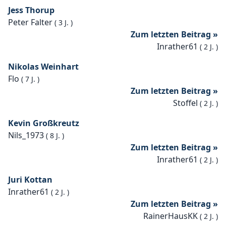
Jess Thorup
Peter Falter
(
3 J.
)
Zum letzten Beitrag »
Inrather61
(
2 J.
)
Nikolas Weinhart
Flo
(
7 J.
)
Zum letzten Beitrag »
Stoffel
(
2 J.
)
Kevin Großkreutz
Nils_1973
(
8 J.
)
Zum letzten Beitrag »
Inrather61
(
2 J.
)
Juri Kottan
Inrather61
(
2 J.
)
Zum letzten Beitrag »
RainerHausKK
(
2 J.
)