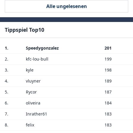
Alle ungelesenen
Tippspiel Top10
1.
Speedygonzalez
201
2.
kfc-lou-bull
199
3.
kyle
198
4.
vluyner
189
5.
Rycor
187
6.
oliveira
184
7.
Inrather61
183
8.
felix
183