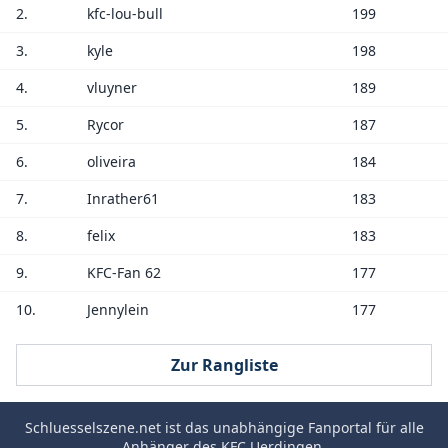
2.
kfc-lou-bull
199
3.
kyle
198
4.
vluyner
189
5.
Rycor
187
6.
oliveira
184
7.
Inrather61
183
8.
felix
183
9.
KFC-Fan 62
177
10.
Jennylein
177
Zur Rangliste
Schluesselszene.net
ist das unabhängige Fanportal für alle
Anhänger des
KFC Uerdingen
.