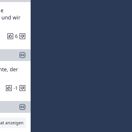
ie
 und wir
6
hte, der
-1
tat anzeigen