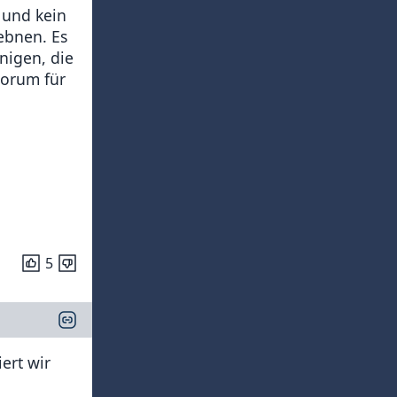
 und kein
ebnen. Es
nigen, die
uorum für
5
ert wir