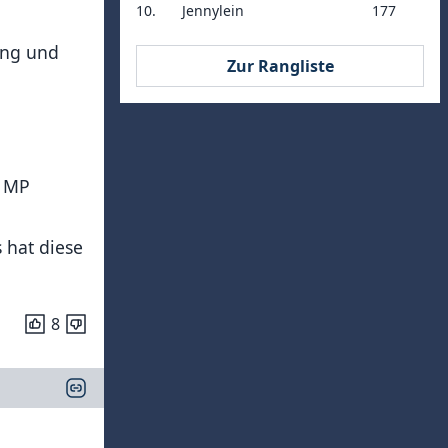
10.
Jennylein
177
ung und
Zur Rangliste
h MP
s hat diese
8