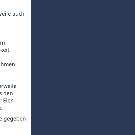
weile auch
em
keit
nahmen
erweile
s den
 Eier
.
se gegeben