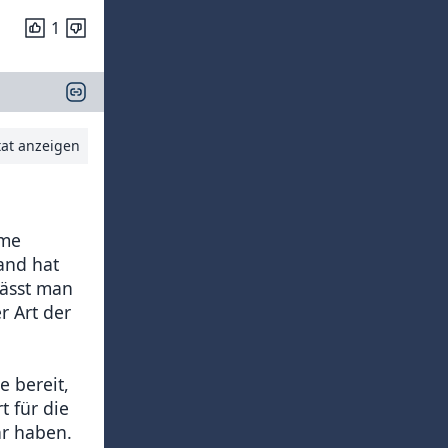
1
tat anzeigen
mme
and hat
lässt man
r Art der
e bereit,
 für die
hr haben.