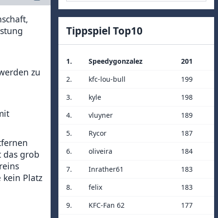
schaft,
Tippspiel Top10
istung
1.
Speedygonzalez
201
 werden zu
2.
kfc-lou-bull
199
3.
kyle
198
mit
4.
vluyner
189
5.
Rycor
187
tfernen
6.
oliveira
184
t das grob
reins
7.
Inrather61
183
 kein Platz
8.
felix
183
9.
KFC-Fan 62
177