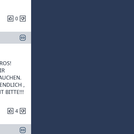
0
ROS!
IR
HAUCHEN.
ENDLICH ,
T BITTE!!!
4