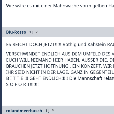
Wie wäre es mit einer Mahnwache vorm gelben H
Blu-Rosso
1 J.
ES REICHT DOCH JETZT!!!!! Röthig und Kahstein RAU
VERSCHWINDET ENDLICH AUS DEM UMFELD DES VE
EUCH WILL NIEMAND HIER HABEN, AUSSER DIE, DIE
BRAUCHEN JETZT HOFFNUNG , EIN KONZEPT. WIR
IHR SEID NICHT IN DER LAGE. GANZ IN GEGENTEI
B I T T E !!! GEHT ENDLICH!!!!! Die Mannschaft reiss
S O F O R T!!!!!!!
rolandmeerbusch
1 J.