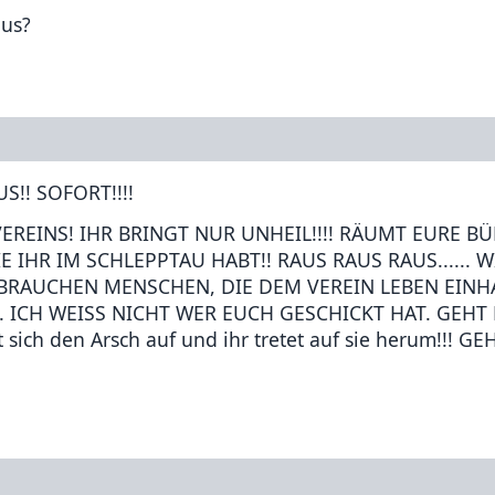
aus?
S!! SOFORT!!!!
REINS! IHR BRINGT NUR UNHEIL!!!! RÄUMT EURE BÜ
 IHR IM SCHLEPPTAU HABT!! RAUS RAUS RAUS...... W
 BRAUCHEN MENSCHEN, DIE DEM VEREIN LEBEN EIN
L. ICH WEISS NICHT WER EUCH GESCHICKT HAT. GEHT 
t sich den Arsch auf und ihr tretet auf sie herum!!! GEH